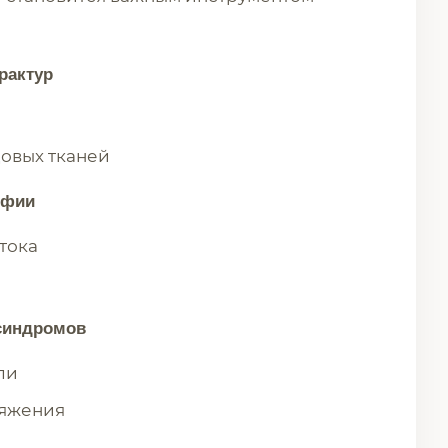
рактур
овых тканей
офии
тока
 синдромов
ли
яжения