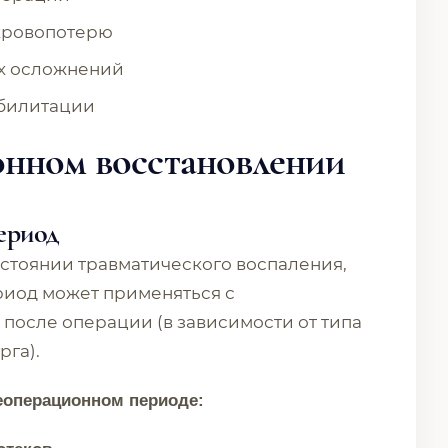
кровопотерю
х осложнений
абилитации
онном восстановлении
ериод
остоянии травматического воспаления,
ериод может применяться с
 после операции (в зависимости от типа
га).
операционном периоде: