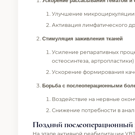
Ускорение рассасывания гематом и 
Улучшение микроциркуляции
Активация лимфатического д
Стимуляция заживления тканей
Усиление репаративных проце
остеосинтеза, артропластики)
Ускорение формирования каче
Борьба с послеоперационными бо
Воздействие на нервные окон
Снижение потребности в анал
Поздний послеоперационный 
На этапе активной реабилитации УВ