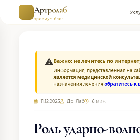
Артролаб
Усл
премиум блог
⚠️
Важно: не лечитесь по интернет
Информация, представленная на са
является медицинской консульта
назначения лечения
обратитесь к 
11.12.2025
Др. Лаб
6 мин.
Роль ударно-волн