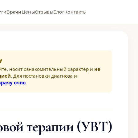
уги
Врачи
Цены
Отзывы
Блог
Контакты
у
йте, носит ознакомительный характер и
не
цией
. Для постановки диагноза и
врачу очно
.
овой терапии (УВТ)