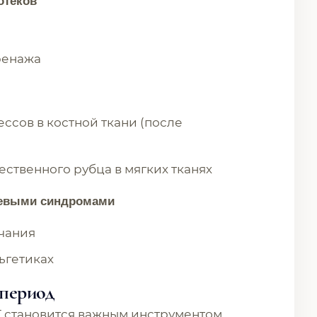
отеков
ренажа
ссов в костной ткани (после
ственного рубца в мягких тканях
левыми синдромами
чания
ьгетиках
период
Т становится важным инструментом