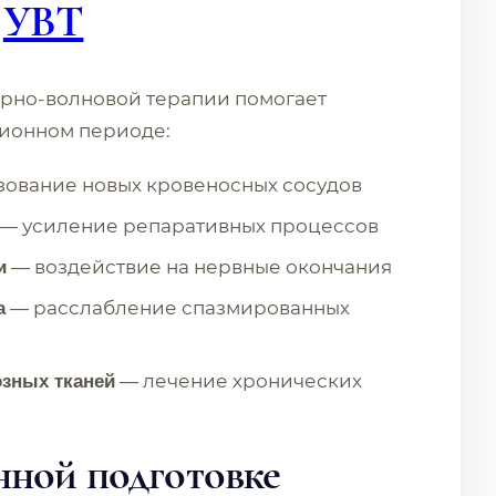
я
УВТ
рно-волновой терапии помогает
ционном периоде:
ование новых кровеносных сосудов
— усиление репаративных процессов
— воздействие на нервные окончания
и
— расслабление спазмированных
а
— лечение хронических
зных тканей
нной подготовке