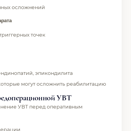
нных осложнений
арата
триггерных точек
тендинопатий, эпикондилита
которые могут осложнить реабилитацию
редоперационной УВТ
енение УВТ перед оперативным
перации