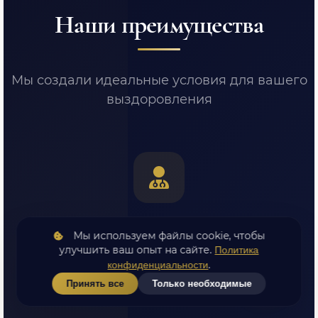
Наши преимущества
Мы создали идеальные условия для вашего
выздоровления
Экспертные врачи
Мы используем файлы cookie, чтобы
улучшить ваш опыт на сайте.
Политика
Высшая категория, стаж от 7 лет, постоянное
.
конфиденциальности
повышение квалификации
Принять все
Только необходимые