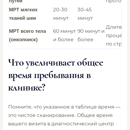
протокол
путей
20-30
30-45
МРТ мягких
минут
минут
тканей шеи
Длительн
60 минут
90 минут и
МРТ всего тела
процедур
и более
более
(онкопоиск)
по строг
Что увеличивает общее
время пребывания в
клинике?
Помните, что указанное в таблице время —
это чистое сканирование. Общее время
вашего визита в диагностический центр