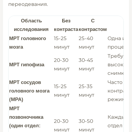
переодевания.
Область
Без
С
П
исследования
контраста
контрастом
15-25
25-40
Одна из 
МРТ головного
минут
минут
процедур
мозга
Требует
20-30
30-45
высокод
МРТ гипофиза
минут
минут
снимков 
Часто вы
МРТ сосудов
15-25
25-35
контраст
головного мозга
минут
минут
режим).
(МРА)
МРТ
Каждый 
позвоночника
20-30
30-50
отдел до
(один отдел:
минут
минут