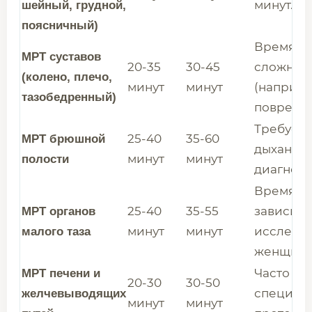
минут.
шейный, грудной,
поясничный)
Время за
МРТ суставов
20-35
30-45
сложност
(колено, плечо,
минут
минут
(наприме
тазобедренный)
поврежде
Требует 
25-40
35-60
МРТ брюшной
дыхания 
минут
минут
полости
диагност
Время мо
25-40
35-55
зависимо
МРТ органов
минут
минут
исследов
малого таза
женщин)
Часто тр
МРТ печени и
20-30
30-50
специал
желчевыводящих
минут
минут