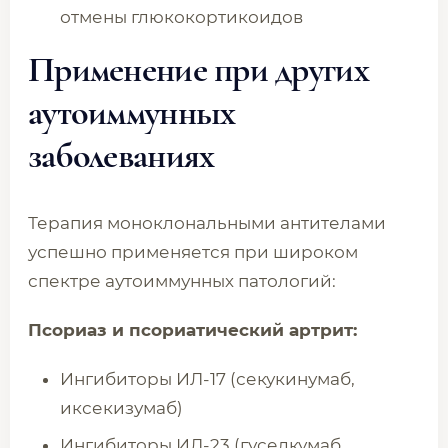
отмены глюкокортикоидов
Применение при других
аутоиммунных
заболеваниях
Терапия моноклональными антителами
успешно применяется при широком
спектре аутоиммунных патологий:
Псориаз и псориатический артрит:
Ингибиторы ИЛ-17 (секукинумаб,
иксекизумаб)
Ингибиторы ИЛ-23 (гуселкумаб,