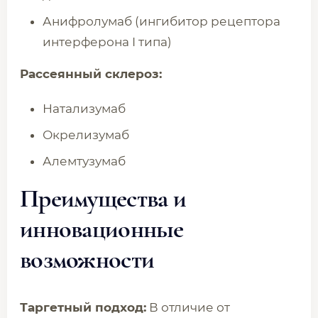
Анифролумаб (ингибитор рецептора
интерферона I типа)
Рассеянный склероз:
Натализумаб
Окрелизумаб
Алемтузумаб
Преимущества и
инновационные
возможности
Таргетный подход:
В отличие от