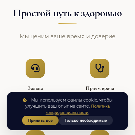
Простой путь к здоровью
Мы ценим ваше время и доверие
Заявка
Приём врача
Оставьте заявку,
Осмотр, сбор анамнеза,
Мы используем файлы cookie, чтобы
администратор согласует
постановка
улучшить ваш опыт на сайте.
Политика
удобное время
предварительного
.
конфиденциальности
диагноза
Принять все
Только необходимые