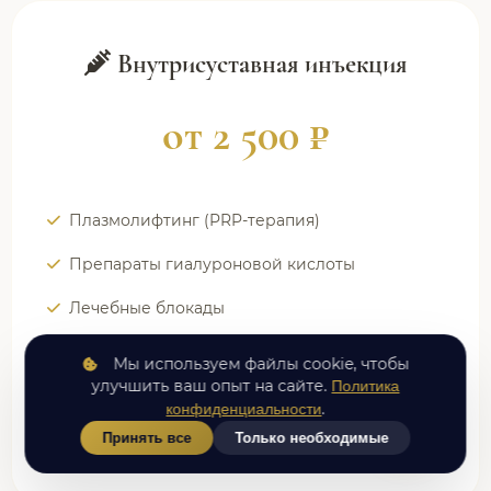
Внутрисуставная инъекция
от 2 500 ₽
Плазмолифтинг (PRP-терапия)
Препараты гиалуроновой кислоты
Лечебные блокады
Контроль УЗИ
Мы используем файлы cookie, чтобы
улучшить ваш опыт на сайте.
Политика
.
конфиденциальности
ЗАПИСАТЬСЯ
Принять все
Только необходимые