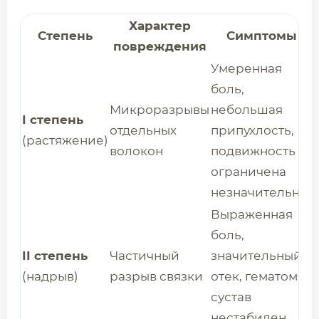
Характер
Степень
Симптомы
повреждения
Умеренная
боль,
Микроразрывы
небольшая
I степень
отдельных
припухлость,
(растяжение)
волокон
подвижность
ограничена
незначительно
Выраженная
боль,
II степень
Частичный
значительный
(надрыв)
разрыв связки
отек, гематома,
сустав
нестабилен