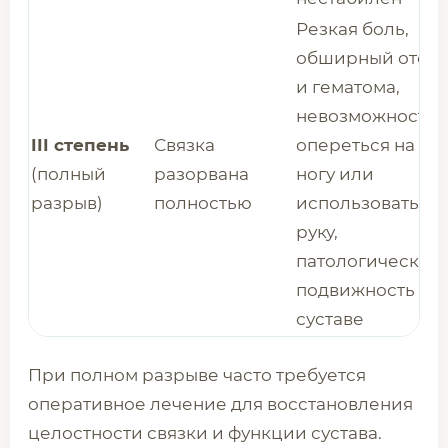
Резкая боль,
обширный отек
и гематома,
невозможность
III степень
Связка
опереться на
(полный
разорвана
ногу или
разрыв)
полностью
использовать
руку,
патологическая
подвижность в
суставе
При полном разрыве часто требуется
оперативное лечение для восстановления
целостности связки и функции сустава.