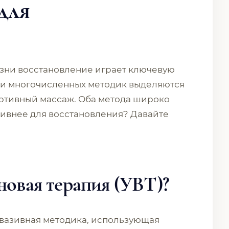
для
изни восстановление играет ключевую
еди многочисленных методик выделяются
ортивный массаж. Оба метода широко
тивнее для восстановления? Давайте
новая терапия (УВТ)?
нвазивная методика, использующая