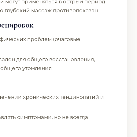
ки могут применяться в острый период
но глубокий массаж противопоказан
ренировок
ифических проблем (очаговые
сален для общего восстановления,
 общего утомления
 лечении хронических тендинопатий и
авлять симптомами, но не всегда