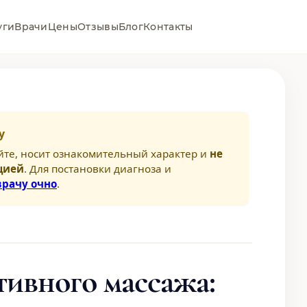
уги
Врачи
Цены
Отзывы
Блог
Контакты
у
йте, носит ознакомительный характер и
не
цией
. Для постановки диагноза и
врачу очно
.
ивного массажа: