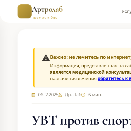
Артролаб
Усл
премиум блог
⚠️
Важно: не лечитесь по интернет
Информация, представленная на са
является медицинской консульта
назначения лечения
обратитесь к 
06.12.2025
Др. Лаб
6 мин.
УВТ против спорт