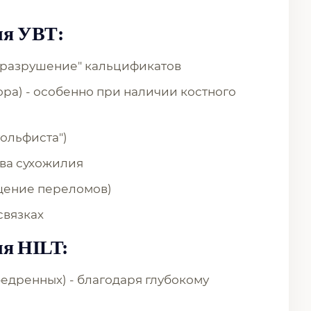
ля УВТ:
 "разрушение" кальцификатов
ра) - особенно при наличии костного
гольфиста")
ва сухожилия
щение переломов)
связках
я HILT:
бедренных) - благодаря глубокому