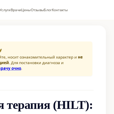
Услуги
Врачи
Цены
Отзывы
Блог
Контакты
у
йте, носит ознакомительный характер и
не
цией
. Для постановки диагноза и
врачу очно
.
я терапия (HILT):