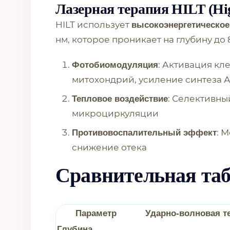
Лазерная терапия HILT (Hig
HILT использует
высокоэнергетическое
нм, которое проникает на глубину до
: Активация кл
Фотобиомодуляция
митохондрий, усиление синтеза 
: Селективны
Тепловое воздействие
микроциркуляции
: 
Противовоспалительный эффект
снижение отека
Сравнительная таб
Параметр
Ударно-волновая т
Глубина