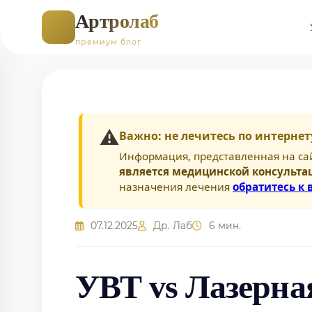
Артролаб
премиум блог
⚠️
Важно: не лечитесь по интернет
Информация, представленная на са
является медицинской консульта
назначения лечения
обратитесь к 
07.12.2025
Др. Лаб
6 мин.
УВТ vs Лазерна