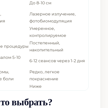
До 8-10 см
,
Лазерное излучение,
гия
фотобиомодуляция
Умеренное,
контролируемое
Постепенный,
ле процедуры
накопительный
валом 5-10
6-12 сеансов через 1-2 дня
омы,
Редко, легкое
е боли
покраснение
Ниже
что выбрать?