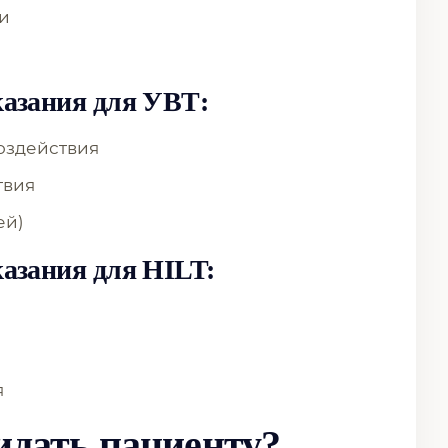
и
азания для УВТ:
оздействия
твия
ей)
азания для HILT:
я
идать пациенту?