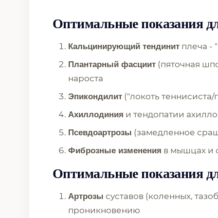
Оптимальные показания д
плеча -
Кальцинирующий тендинит
(пяточная шпо
Плантарный фасциит
нароста
("локоть теннисиста/
Эпикондилит
и тендопатии ахилло
Ахиллодиния
(замедленное сра
Псевдоартрозы
в мышцах и 
Фиброзные изменения
Оптимальные показания дл
суставов (коленных, тазо
Артрозы
проникновению