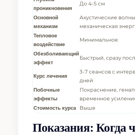
До 4-5 см
проникновения
Акустические волны
Основной
механическая энер
механизм
Тепловое
Минимальное
воздействие
Обезболивающий
Быстрый, сразу пос
эффект
3-7 сеансов с интер
Курс лечения
дней
Покраснение, гемат
Побочные
временное усилени
эффекты
Выше
Стоимость курса
Показания: Когда 