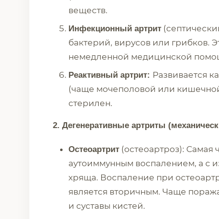
веществ.
(септически
Инфекционный артрит
бактерий, вирусов или грибков. 
немедленной медицинской помо
Развивается к
Реактивный артрит:
(чаще мочеполовой или кишечной 
стерилен.
2. Дегенеративные артриты (механическ
(остеоартроз): Самая 
Остеоартрит
аутоиммунным воспалением, а с 
хряща. Воспаление при остеоарт
является вторичным. Чаще пораж
и суставы кистей.