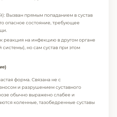
й): Вызван прямым попаданием в сустав
Это опасное состояние, требующее
щи.
ак реакция на инфекцию в другом органе
системы), но сам сустав при этом
ие)
частая форма. Связана не с
износом и разрушением суставного
розе обычно выражено слабее и
аются коленные, тазобедренные суставы