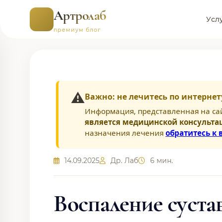
Артролаб
Усл
премиум блог
⚠️
Важно: не лечитесь по интернет
Информация, представленная на са
является медицинской консульта
назначения лечения
обратитесь к 
14.09.2025
Др. Лаб
6 мин.
Воспаление суста