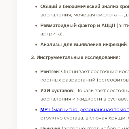
Общий и биохимический анализ кро
воспаления; мочевая кислота — д
(ант
Ревматоидный фактор и АЦЦП
артрита).
.
Анализы для выявления инфекций
3. Инструментальные исследования:
: Оценивает состояние кос
Рентген
костных разрастаний (остеофитов)
: Показывает состоян
УЗИ суставов
воспаления и жидкости в суставе.
(магнитно-резонансная томо
МРТ
структур сустава, включая хрящи,
(артроцентез): Забор син
Пункция