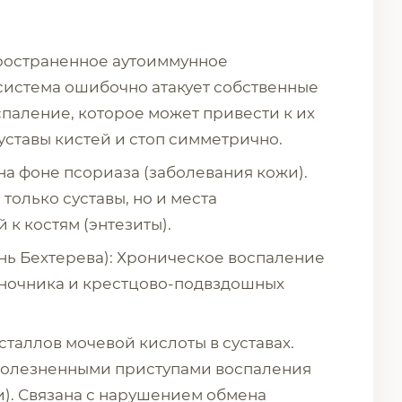
ространенное аутоиммунное
система ошибочно атакует собственные
спаление, которое может привести к их
ставы кистей и стоп симметрично.
на фоне псориаза (заболевания кожи).
только суставы, но и места
к костям (энтезиты).
нь Бехтерева): Хроническое воспаление
ночника и крестцово-подвздошных
сталлов мочевой кислоты в суставах.
болезненными приступами воспаления
и). Связана с нарушением обмена