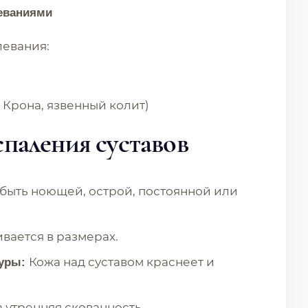
леваниями
левания:
 Крона, язвенный колит)
паления суставов
 быть ноющей, острой, постоянной или
вается в размерах.
Кожа над суставом краснеет и
туры:
а утренняя скованность