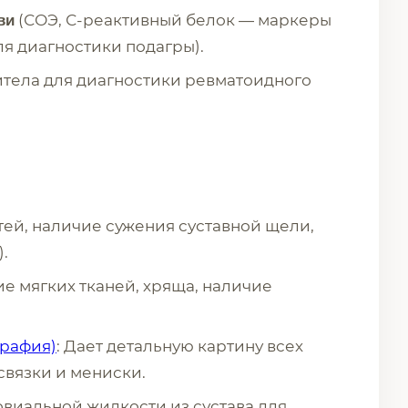
(СОЭ, С-реактивный белок — маркеры
ви
ля диагностики подагры).
итела для диагностики ревматоидного
тей, наличие сужения суставной щели,
.
ие мягких тканей, хряща, наличие
графия)
: Дает детальную картину всех
 связки и мениски.
овиальной жидкости из сустава для