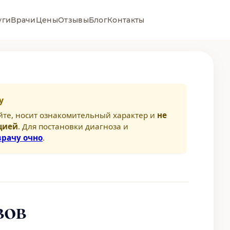
уги
Врачи
Цены
Отзывы
Блог
Контакты
у
йте, носит ознакомительный характер и
не
цией
. Для постановки диагноза и
врачу очно
.
вов