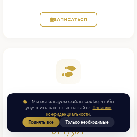
ЗАПИСАТЬСЯ
Стопы и пятки
Мы используем файлы cookie, чтобы
Пяточная шпора, фасциит, плоскостопие, боль
улучшить ваш опыт на сайте.
Политика
при ходьбе
.
конфиденциальности
Принять все
Только необходимые
от 1750 ₽