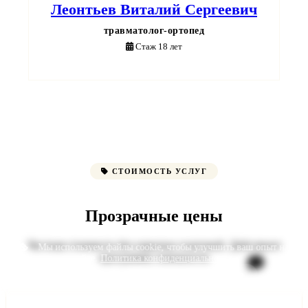
Леонтьев Виталий Сергеевич
травматолог-ортопед
Стаж 18 лет
СТОИМОСТЬ УСЛУГ
Прозрачные цены
Честная стоимость без скрытых платежей. Действуют
Мы используем файлы cookie, чтобы улучшить ваш опыт на
программы лояльности
сайте.
Политика конфиденциальности
.
Принять все
Только необходимые