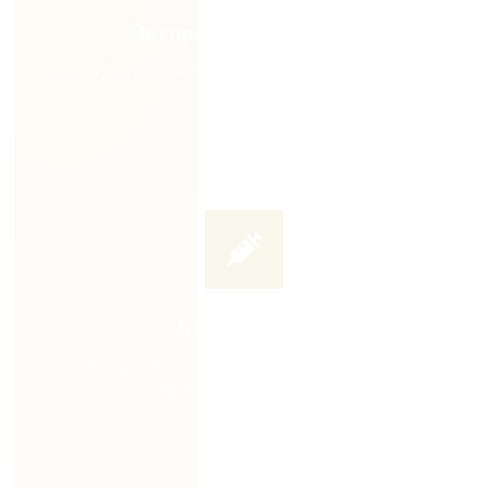
Экспресс-диагностика
Приём и диагностика в день обращения. Не тратьте время на
ожидание
Без операции
Консервативное лечение. УВТ, плазмолифтинг,
внутрисуставные инъекции