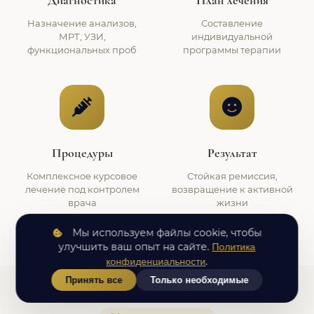
Диагностика
План лечения
Назначение анализов,
Составление
МРТ, УЗИ,
индивидуальной
функциональных проб
программы терапии
Процедуры
Результат
Комплексное курсовое
Стойкая ремиссия,
лечение под контролем
возвращение к активной
врача
жизни
Мы используем файлы cookie, чтобы
улучшить ваш опыт на сайте.
Политика
.
конфиденциальности
Принять все
Только необходимые