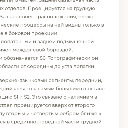
а пять частей. Задняя базальная часть
х отделов. Проецируется на грудную
 За счет своего расположения, плохо
ические процессы на ней видны только в
е в боковой проекции.
 лопаточный и задней подмышечной
ичен междолевой бороздой,
и обозначается S6. Топографически он
бласти от середины до угла лопатки.
верхне-язычковый сегменты, передний,
дний является самым большим в составе
ию S1 и S2. Это связано с наличием в
отдел проецируется вверх от второго
ду вторым и четвертым ребром ближе к
ся в срединно-передней части грудной