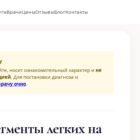
уги
Врачи
Цены
Отзывы
Блог
Контакты
у
йте, носит ознакомительный характер и
не
цией
. Для постановки диагноза и
врачу очно
.
егменты легких на