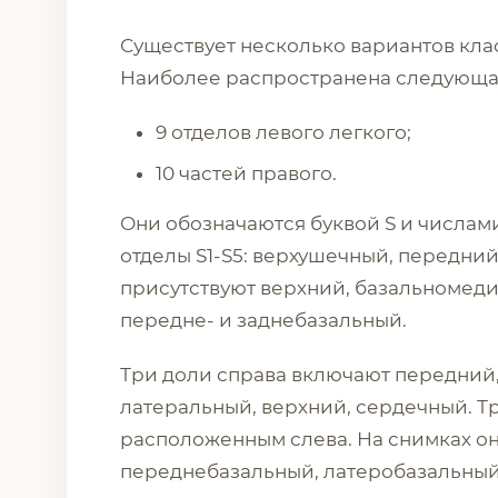
Существует несколько вариантов кла
Наиболее распространена следующа
9 отделов левого легкого;
10 частей правого.
Они обозначаются буквой S и числами 
отделы S1-S5: верхушечный, передний
присутствуют верхний, базальномед
передне- и заднебазальный.
Три доли справа включают передний,
латеральный, верхний, сердечный. Т
расположенным слева. На снимках он
переднебазальный, латеробазальный