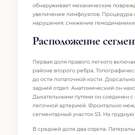
обнаруживает механические поврежде
увеличение лимфоузлов. Процедура с
нарушения: снижение гемодинамики, 
Расположение сегмен
Первая доля правого легкого включае
районе второго ребра. Топографичес
до ости лопаточной кости. Дорсальн
задний отдел. Анатомический он нахо
Дыхательными путями он соединен с
легочной артерией. Фронтально меж
сегментарный участок S3. На грудную
В средней доле два отдела. Латерал