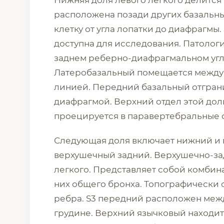
Нижняя доля левого легкого делится н
расположена позади других базальны
клетку от угла лопатки до диафрагмы.
доступна для исследования. Патолог
заднем реберно-диафрагмальном угл
Латеробазальный помещается между
линией. Передний базальный отгран
диафрагмой. Верхний отдел этой дол
проецируется в паравертебральные о
Следующая доля включает нижний и 
верхушечный задний. Верхушечно-за
легкого. Представляет собой комбинац
них общего бронха. Топографически 
ребра. S3 передний расположен меж
грудине. Верхний язычковый находит