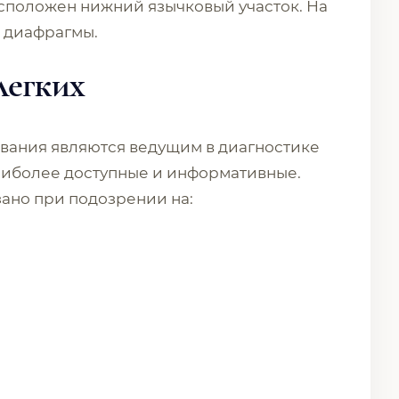
расположен нижний язычковый участок. На
о диафрагмы.
легких
вания являются ведущим в диагностике
аиболее доступные и информативные.
зано при подозрении на: