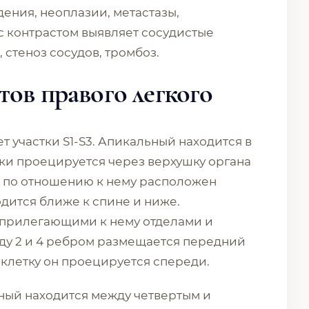
ния, неоплазии, метастазы,
 контрастом выявляет сосудистые
стеноз сосудов, тромбоз.
тов правого легкого
т участки S1-S3. Апикальный находится в
ки проецируется через верхушку органа
о по отношению к нему расположен
дится ближе к спине и ниже.
 прилегающими к нему отделами и
ду 2 и 4 ребром размещается передний
 клетку он проецируется спереди.
ьный находится между четвертым и