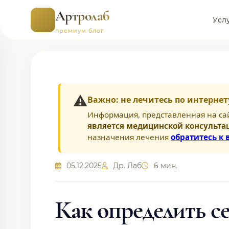
Артролаб
Усл
премиум блог
⚠️
Важно: не лечитесь по интернет
Информация, представленная на са
является медицинской консульта
назначения лечения
обратитесь к 
05.12.2025
Др. Лаб
6 мин.
Как определить с