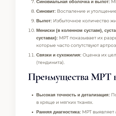
МР
Синовиальная оболочка и выпот:
Воспаление и утолщение
Синовит:
Избыточное количество жид
Выпот:
Мениски (в коленном суставе), суст
МРТ показывает их разр
суставах):
которые часто сопутствуют артроз
Оценка их цел
Связки и сухожилия:
(тендинита).
Преимущества МРТ в 
По
Высокая точность и детализация:
в хряще и мягких тканях.
МРТ выявляет 
Ранняя диагностика: