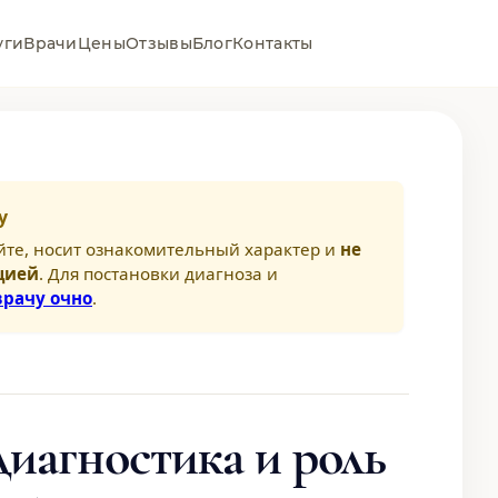
уги
Врачи
Цены
Отзывы
Блог
Контакты
у
йте, носит ознакомительный характер и
не
цией
. Для постановки диагноза и
врачу очно
.
диагностика и роль