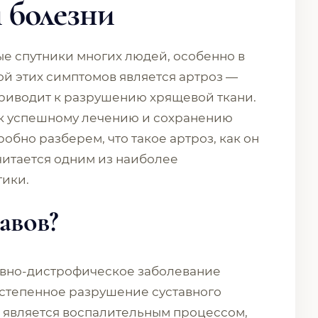
 болезни
тые спутники многих людей, особенно в
ой этих симптомов является артроз —
приводит к разрушению хрящевой ткани.
 к успешному лечению и сохранению
робно разберем, что такое артроз, как он
итается одним из наиболее
тики.
тавов?
ивно-дистрофическое заболевание
остепенное разрушение суставного
й является воспалительным процессом,