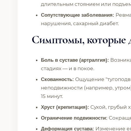
длительным стоянием или подъем
Ревма
Сопутствующие заболевания:
нарушения, сахарный диабет.
Симптомы, которые 
Возника
Боль в суставе (артралгия):
стадиях — и в покое.
Ощущение "тугоподв
Скованность:
неподвижности (например, утром),
15 минут.
Сухой, грубый 
Хруст (крепитация):
Сокраще
Ограничение подвижности:
Изменение ег
Деформация сустава: