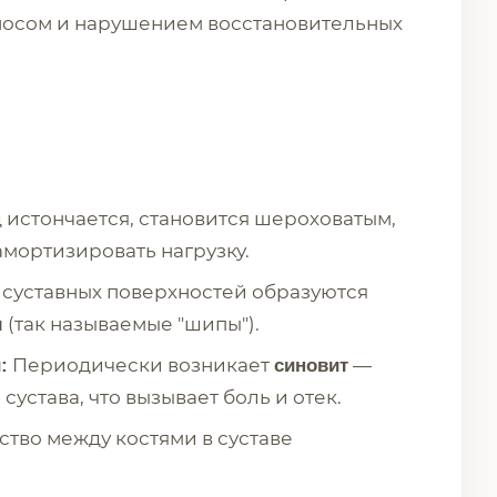
зносом и нарушением восстановительных
 истончается, становится шероховатым,
амортизировать нагрузку.
 суставных поверхностей образуются
(так называемые "шипы").
ы
Периодически возникает
—
:
синовит
устава, что вызывает боль и отек.
тво между костями в суставе