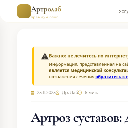
Артролаб
Усл
премиум блог
⚠️
Важно: не лечитесь по интернет
Информация, представленная на са
является медицинской консульта
назначения лечения
обратитесь к 
25.11.2025
Др. Лаб
6 мин.
Артроз суставов: 