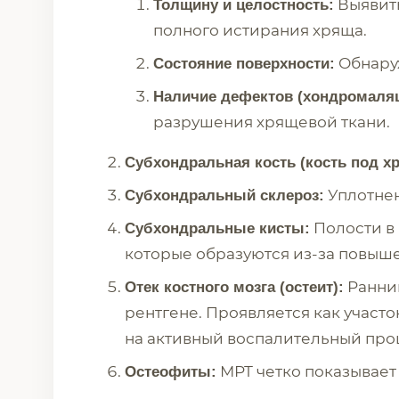
Выявить
Толщину и целостность:
полного истирания хряща.
Обнару
Состояние поверхности:
Наличие дефектов (хондромаляц
разрушения хрящевой ткани.
Субхондральная кость (кость под х
Уплотнен
Субхондральный склероз:
Полости в 
Субхондральные кисты:
которые образуются из-за повыше
Ранний
Отек костного мозга (остеит):
рентгене. Проявляется как участ
на активный воспалительный про
МРТ четко показывает
Остеофиты: