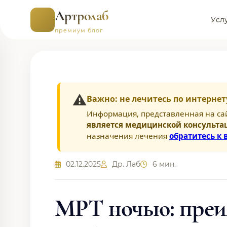
Артролаб
Усл
премиум блог
⚠️
Важно: не лечитесь по интернет
Информация, представленная на са
является медицинской консульта
назначения лечения
обратитесь к 
02.12.2025
Др. Лаб
6 мин.
МРТ ночью: преи