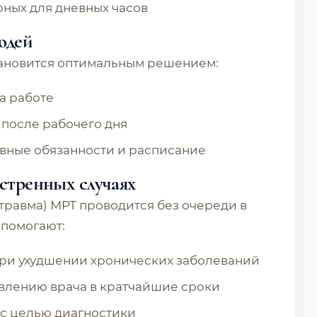
рных для дневных часов
юдей
тановится оптимальным решением:
на работе
 после рабочего дня
вные обязанности и расписание
кстренных случаях
 травма) МРТ проводится без очереди в
 помогают:
при ухудшении хронических заболеваний
влению врача в кратчайшие сроки
 с целью диагностики