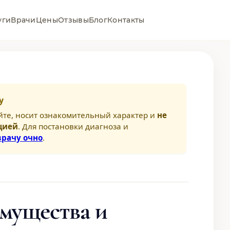
уги
Врачи
Цены
Отзывы
Блог
Контакты
у
йте, носит ознакомительный характер и
не
цией
. Для постановки диагноза и
врачу очно
.
мущества и