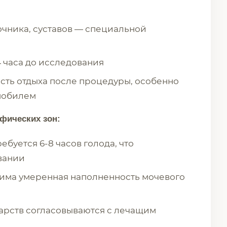
очника, суставов — специальной
4 часа до исследования
сть отдыха после процедуры, особенно
мобилем
фических зон:
буется 6-8 часов голода, что
вании
дима умеренная наполненность мочевого
арств согласовываются с лечащим